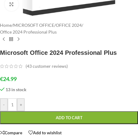
Click to enlarge
Home
/
MICROSOFT OFFICE
/
OFFICE 2024
/
Office 2024 Professional Plus
Microsoft Office 2024 Professional Plus
(
43
customer reviews)
€
24.99
13 in stock
-
+
ADD TO CART
Compare
Add to wishlist