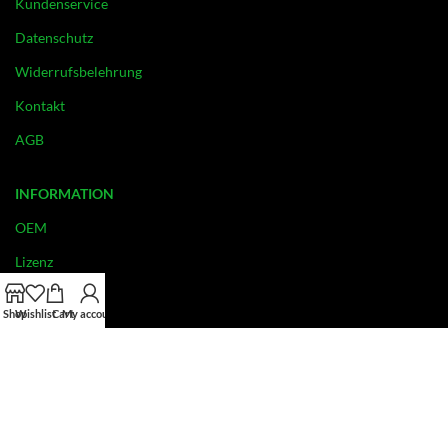
Kundenservice
Datenschutz
Widerrufsbelehrung
Kontakt
AGB
INFORMATION
OEM
Lizenz
Versand
Shop
Wishlist
Cart
My account
Über uns
Lizenzbestimmung
Zahlungsmöglichkeiten
Fragen und Antworten (FAQ)