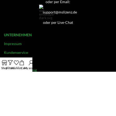
oder per Email:
support@mslizenz.de
oder per Live-Chat
UNTERNEHMEN
Impressum
Kundenservice
Datenschutz
Shop
Filters
Wishlist
Cart
My account
Widerrufsbelehrung
Kontakt
AGB
INFORMATION
OEM