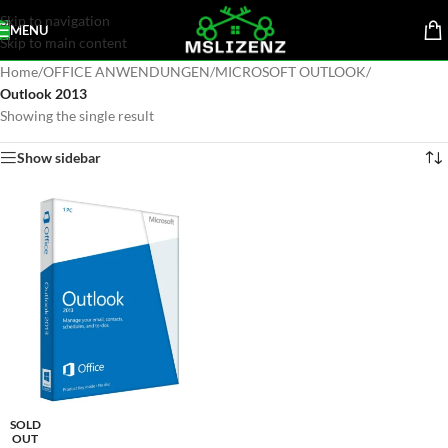
Skip to navigation
MENU
Skip to main content
Home
/
OFFICE ANWENDUNGEN
/
MICROSOFT OUTLOOK
/
Outlook 2013
Showing the single result
Show sidebar
SOLD
OUT