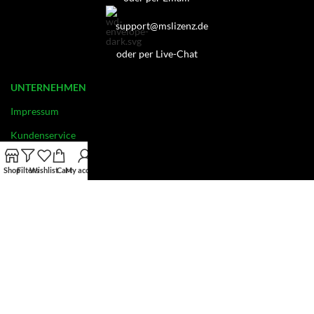
support@mslizenz.de
oder per Live-Chat
UNTERNEHMEN
Impressum
Kundenservice
Datenschutz
Shop
Filters
Wishlist
Cart
My account
Widerrufsbelehrung
Kontakt
AGB
INFORMATION
OEM