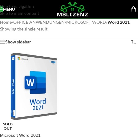
Skip to navigation
MENU
Skip to main content
Home
/
OFFICE ANWENDUNGEN
/
MICROSOFT WORD
/
Word 2021
Showing the single result
Show sidebar
SOLD
OUT
Microsoft Word 2021