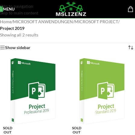
Skip to navigation
MENU
Skip to main content
Home
/
MICROSOFT ANWENDUNGEN
/
MICROSOFT PROJECT
/
Project 2019
Showing all 2 results
Show sidebar
SOLD
SOLD
OUT
OUT