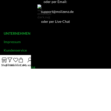
oder per Email:
support@mslizenz.de
oder per Live-Chat
UNTERNEHMEN
Impressum
Kundenservice
Datenschutz
Shop
Filters
Wishlist
Cart
My account
Widerrufsbelehrung
Kontakt
AGB
INFORMATION
OEM