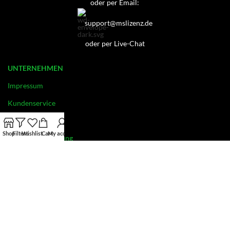
oder per Email:
support@mslizenz.de
oder per Live-Chat
UNTERNEHMEN
Impressum
Kundenservice
Datenschutz
Shop
Filters
Wishlist
Cart
My account
Widerrufsbelehrung
Kontakt
AGB
INFORMATION
OEM