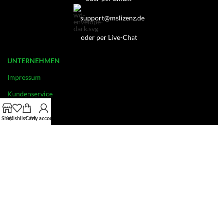
support@mslizenz.de
oder per Live-Chat
UNTERNEHMEN
Impressum
Kundenservice
Datenschutz
Shop
Wishlist
Cart
My account
Widerrufsbelehrung
Kontakt
AGB
INFORMATION
OEM